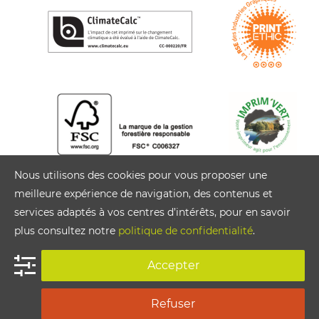
Nous utilisons des cookies pour vous proposer une
meilleure expérience de navigation, des contenus et
services adaptés à vos centres d’intérêts, pour en savoir
plus consultez notre
politique de confidentialité
.
Accepter
Siège social Cloître Imprimeurs : 122 rue du Jardin
des Lettres 29800 SAINT-THONAN
Refuser