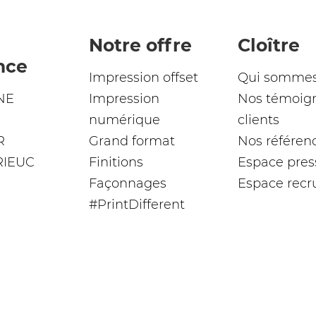
Notre offre
Cloître
nce
Impression offset
Qui sommes
NE
Impression
Nos témoig
numérique
clients
R
Grand format
Nos référen
RIEUC
Finitions
Espace pres
Façonnages
Espace rec
#PrintDifferent