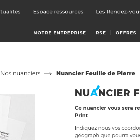
tualités
Espace ressources
Les Rendez-vous
NOTRE ENTREPRISE
RSE
OFFRES
Nos nuanciers
Nuancier Feuille de Pierre
NU
A
NCIER
F
Ce nuancier vous sera re
Print
Indiquez nous vos coordonn
géographique pourra vous