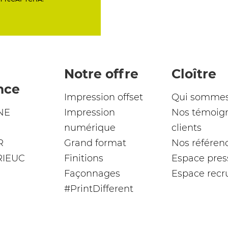
Notre offre
Cloître
nce
Impression offset
Qui sommes
NE
Impression
Nos témoig
numérique
clients
R
Grand format
Nos référen
RIEUC
Finitions
Espace pres
Façonnages
Espace rec
#PrintDifferent