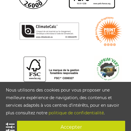
Nous utilisons des cookies pour vous proposer une
meilleure expérience de navigation, des contenus et
services adaptés à vos centres d’intérêts, pour en savoir
plus consultez notre
politique de confidentialité
.
Accepter