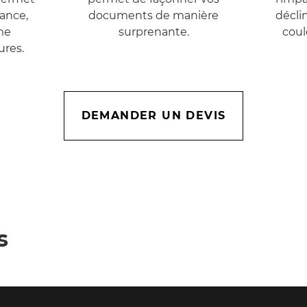
tance,
documents de manière
décli
me
surprenante.
coul
ures.
DEMANDER UN DEVIS
s