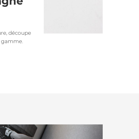
agne
ure, découpe
de gamme.