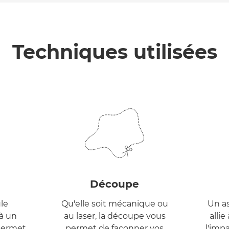
Techniques utilisées
Découpe
ule
Qu'elle soit mécanique ou
Un as
à un
au laser, la découpe vous
allie
permet
permet de façonner vos
l'impa