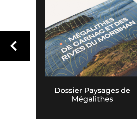
 Pierre
Dossier Paysages de
s
Mégalithes