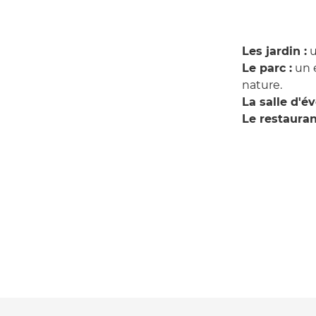
Les jardin :
u
Le parc :
un e
nature.
La salle d'év
Le restauran