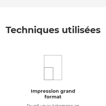
Techniques utilisées
Impression grand
format
Du roll-up au kakemono, en