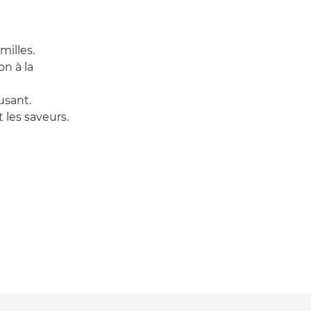
milles.
n à la
usant.
 les saveurs.