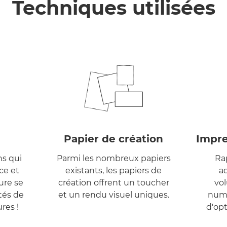
Techniques utilisées
Papier de création
Impre
ns qui
Parmi les nombreux papiers
Rap
nce et
existants, les papiers de
ad
rure se
création offrent un toucher
vol
tés de
et un rendu visuel uniques.
numé
res !
d'opt