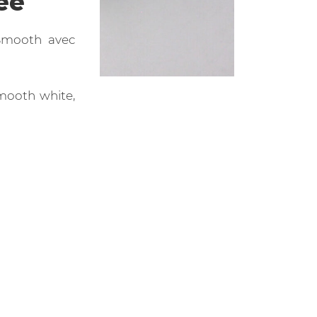
ée
 Smooth avec
mooth white,