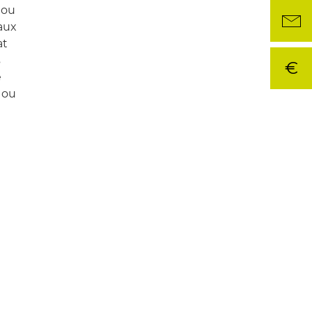
 ou
aux
at
s
€
e
 ou