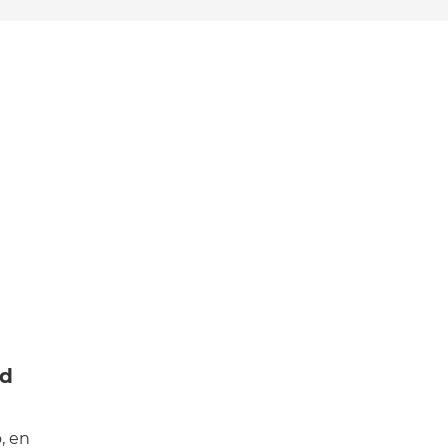
nd
, en