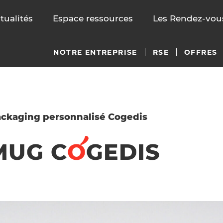
tualités
Espace ressources
Les Rendez-vous
NOTRE ENTREPRISE
RSE
OFFRES
ckaging personnalisé Cogedis
 MUG
C
O
GEDIS