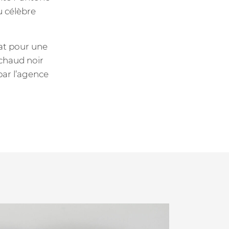
u célèbre
mat pour une
 chaud noir
 par l’agence