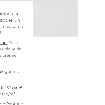
, imprimant
ssociés. Un
sommes sur un
!
sson
. Cette
n unique de
le premier
alogue, mais
de 150 g/m²,
150 g/m².
inte Pantone