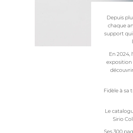
Depuis plus
chaque ann
support qui 
En 2024, l
exposition
découvrir
Fidèle à sa t
Le catalogu
Sirio Co
Ses 300 pag