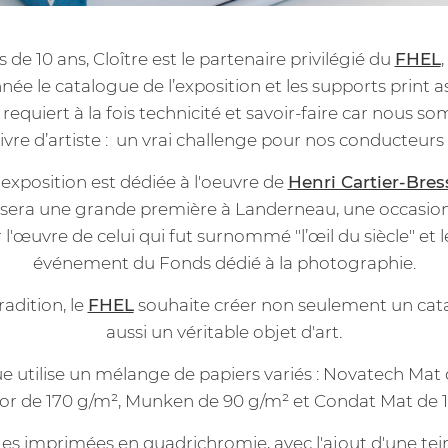
 de 10 ans, Cloître est le partenaire privilégié du
FHEL
ée le catalogue de l’exposition et les supports print a
requiert à la fois technicité et savoir-faire car nous 
livre d’artiste : un vrai challenge pour nos conducteurs 
'exposition est dédiée à l'oeuvre de
Henri Cartier-Bre
 sera une grande première à Landerneau, une occasio
 l'œuvre de celui qui fut surnommé "l’œil du siècle" et 
événement du Fonds dédié à la photographie.
radition, le
FHEL
souhaite créer non seulement un cat
aussi un véritable objet d'art.
e utilise un mélange de papiers variés : Novatech Mat 
lor de 170 g/m², Munken de 90 g/m² et Condat Mat de 
es imprimées en quadrichromie, avec l'ajout d'une te