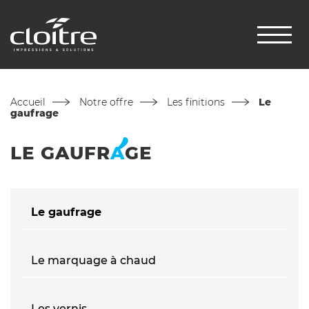
Accueil
Notre offre
Les finitions
Le
gaufrage
LE
GAUFR
A
GE
Le gaufrage
Le marquage à chaud
Les vernis