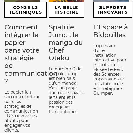
CONSEILS
LA BELLE
SUPPORTS
TECHNIQUES
HISTOIRE
INNOVANTS
Comment
Spatule
L'Espace à
intégrer le
Jump : le
Bidouilles
papier
manga du
Impression
dans votre
Chef
d'une
installation
stratégie
Otaku
interactive pour
de
enfants au
Le numéro 0 de
Musée Le Féru
communication
Spatule Jump
des Sciences.
est bien plus
Impression sur
?
qu’un manga :
bois fabriquée
c’est un projet
en Bretagne à
Le papier fait
qui met en avant
Quimper.
son grand retour
le talent et la
dans les
passion des
stratégies de
mangakas
communication
francophones.
! Découvrez ses
atouts pour
engager vos
clients,