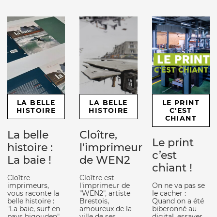
LA BELLE
LA BELLE
LE PRINT
HISTOIRE
HISTOIRE
C'EST
CHIANT
La belle
Cloître,
Le print
histoire :
l'imprimeur
c’est
La baie !
de WEN2
chiant !
Cloître
Cloître est
imprimeurs,
l'imprimeur de
On ne va pas se
vous raconte la
"WEN2", artiste
le cacher :
belle histoire :
Brestois,
Quand on a été
"La baie, surf en
amoureux de la
biberonné au
pays bigouden"
ville de ses
digital, essayer