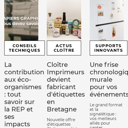
CONSEILS
ACTUS
SUPPORTS
TECHNIQUES
CLOÎTRE
INNOVANTS
La
Cloître
Une frise
contribution
Imprimeurs
chronologi
aux éco-
devient
murale
organismes
fabricant
pour vos
: tout
d'étiquettes
événement
savoir sur
en
Le grand format
la REP et
Bretagne
et la
signalétique :
ses
vos meilleurs
Nouvelle offre
impacts
alliés pour
d'étiquettes
capter