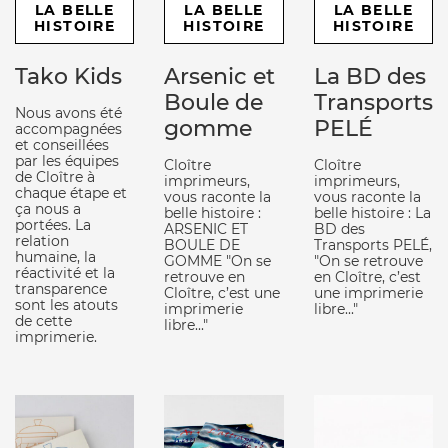
LA BELLE
LA BELLE
LA BELLE
HISTOIRE
HISTOIRE
HISTOIRE
Tako Kids
Arsenic et
La BD des
Boule de
Transports
Nous avons été
gomme
PELÉ
accompagnées
et conseillées
par les équipes
Cloître
Cloître
de Cloître à
imprimeurs,
imprimeurs,
chaque étape et
vous raconte la
vous raconte la
ça nous a
belle histoire :
belle histoire : La
portées. La
ARSENIC ET
BD des
relation
BOULE DE
Transports PELÉ,
humaine, la
GOMME "On se
"On se retrouve
réactivité et la
retrouve en
en Cloître, c’est
transparence
Cloître, c’est une
une imprimerie
sont les atouts
imprimerie
libre..."
de cette
libre..."
imprimerie.