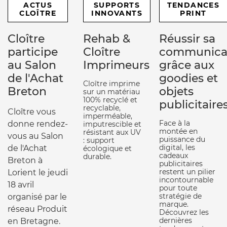
ACTUS
SUPPORTS
TENDANCES
CLOÎTRE
INNOVANTS
PRINT
Cloître
Rehab &
Réussir sa
participe
Cloître
communica
au Salon
Imprimeurs
grâce aux
de l'Achat
goodies et
Cloître imprime
Breton
objets
sur un matériau
100% recyclé et
publicitaire
recyclable,
Cloître vous
imperméable,
Face à la
donne rendez-
imputrescible et
montée en
résistant aux UV
vous au Salon
puissance du
: support
digital, les
de l'Achat
écologique et
cadeaux
durable.
Breton à
publicitaires
restent un pilier
Lorient le jeudi
incontournable
18 avril
pour toute
stratégie de
organisé par le
marque.
réseau Produit
Découvrez les
dernières
en Bretagne.