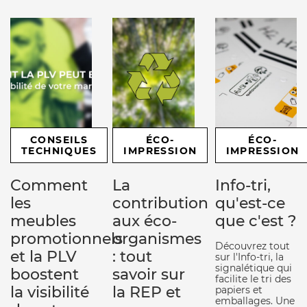
CONSEILS
ÉCO-
ÉCO-
TECHNIQUES
IMPRESSION
IMPRESSION
Comment
La
Info-tri,
les
contribution
qu'est-ce
meubles
aux éco-
que c'est ?
promotionnels
organismes
Découvrez tout
et la PLV
: tout
sur l'Info-tri, la
signalétique qui
boostent
savoir sur
facilite le tri des
la visibilité
la REP et
papiers et
emballages. Une