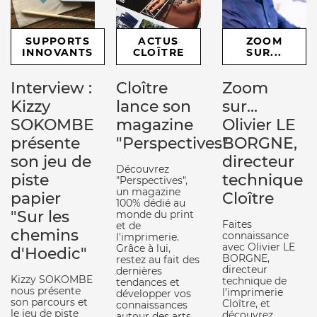
SUPPORTS
ACTUS
ZOOM
INNOVANTS
CLOÎTRE
SUR...
Interview :
Cloître
Zoom
Kizzy
lance son
sur...
SOKOMBE
magazine
Olivier LE
présente
"Perspectives"
BORGNE,
son jeu de
directeur
Découvrez
piste
technique
"Perspectives",
un magazine
papier
Cloître
100% dédié au
"Sur les
monde du print
Faites
et de
chemins
connaissance
l'imprimerie.
avec Olivier LE
Grâce à lui,
d'Hoedic"
BORGNE,
restez au fait des
directeur
dernières
Kizzy SOKOMBE
technique de
tendances et
nous présente
l’imprimerie
développer vos
son parcours et
Cloître, et
connaissances
le jeu de piste
découvrez
autour des arts