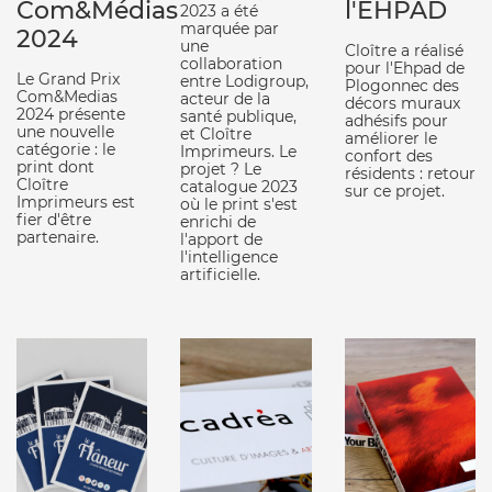
Com&Médias
l'EHPAD
2023 a été
marquée par
2024
une
Cloître a réalisé
collaboration
pour l'Ehpad de
Le Grand Prix
entre Lodigroup,
Plogonnec des
Com&Medias
acteur de la
décors muraux
2024 présente
santé publique,
adhésifs pour
une nouvelle
et Cloître
améliorer le
catégorie : le
Imprimeurs. Le
confort des
print dont
projet ? Le
résidents : retour
Cloître
catalogue 2023
sur ce projet.
Imprimeurs est
où le print s'est
fier d'être
enrichi de
partenaire.
l'apport de
l'intelligence
artificielle.