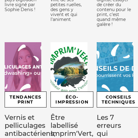
livre signé par
petites ruelles,
de créer du
Sophie Denis !
des gens y
contenu pour le
vivent et qui
print, c’est
l'animent
quand même
galère !
TENDANCES
ÉCO-
CONSEILS
PRINT
IMPRESSION
TECHNIQUES
Vernis et
Être
Les 7
pelliculages
labellisé
erreurs
antibactériens,
Imprim'Vert,
qui