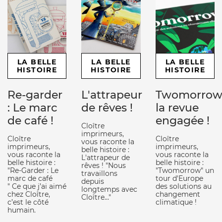
LA BELLE
LA BELLE
LA BELLE
HISTOIRE
HISTOIRE
HISTOIRE
Re-garder
L'attrapeur
Twomorrow
: Le marc
de rêves !
la revue
de café !
engagée !
Cloître
imprimeurs,
Cloître
Cloître
vous raconte la
imprimeurs,
imprimeurs,
belle histoire :
vous raconte la
vous raconte la
L'attrapeur de
belle histoire :
belle histoire :
rêves ! "Nous
"Re-Garder : Le
"Twomorrow" un
travaillons
marc de café
tour d'Europe
depuis
" Ce que j’ai aimé
des solutions au
longtemps avec
chez Cloître,
changement
Cloître..."
c’est le côté
climatique !
humain.