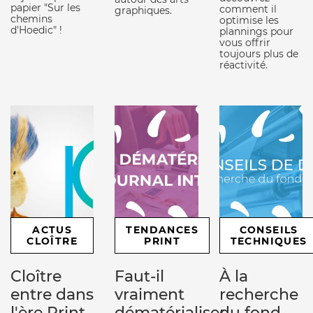
papier "Sur les
comment il
graphiques.
chemins
optimise les
d'Hoedic" !
plannings pour
vous offrir
toujours plus de
réactivité.
ACTUS
TENDANCES
CONSEILS
CLOÎTRE
PRINT
TECHNIQUES
Cloître
Faut-il
À la
entre dans
vraiment
recherche
l'ère Print
dématérialiser
du fond