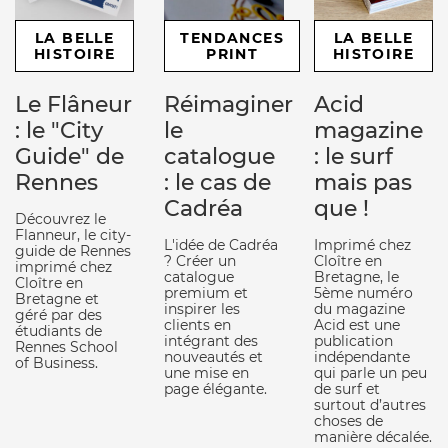
LA BELLE
TENDANCES
LA BELLE
HISTOIRE
PRINT
HISTOIRE
Le Flâneur
Réimaginer
Acid
: le "City
le
magazine
Guide" de
catalogue
: le surf
Rennes
: le cas de
mais pas
Cadréa
que !
Découvrez le
Flanneur, le city-
L'idée de Cadréa
Imprimé chez
guide de Rennes
? Créer un
Cloître en
imprimé chez
catalogue
Bretagne, le
Cloître en
premium et
5ème numéro
Bretagne et
inspirer les
du magazine
géré par des
clients en
Acid est une
étudiants de
intégrant des
publication
Rennes School
nouveautés et
indépendante
of Business.
une mise en
qui parle un peu
page élégante.
de surf et
surtout d’autres
choses de
manière décalée.