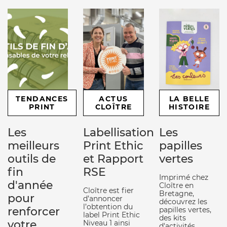
TENDANCES
ACTUS
LA BELLE
PRINT
CLOÎTRE
HISTOIRE
Les
Labellisation
Les
meilleurs
Print Ethic
papilles
outils de
et Rapport
vertes
fin
RSE
Imprimé chez
d'année
Cloître en
Cloître est fier
Bretagne,
pour
d’annoncer
découvrez les
l’obtention du
renforcer
papilles vertes,
label Print Ethic
des kits
votre
Niveau 1 ainsi
d'activités