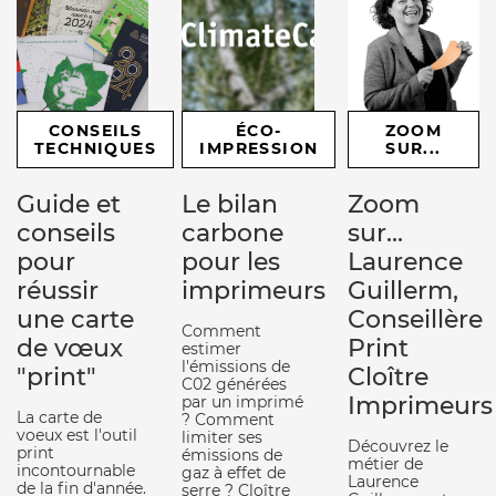
CONSEILS
ÉCO-
ZOOM
TECHNIQUES
IMPRESSION
SUR...
Guide et
Le bilan
Zoom
conseils
carbone
sur...
pour
pour les
Laurence
réussir
imprimeurs
Guillerm,
une carte
Conseillère
Comment
de vœux
Print
estimer
l'émissions de
"print"
Cloître
C02 générées
Imprimeurs
par un imprimé
La carte de
? Comment
voeux est l'outil
limiter ses
Découvrez le
print
émissions de
métier de
incontournable
gaz à effet de
Laurence
de la fin d'année.
serre ? Cloître