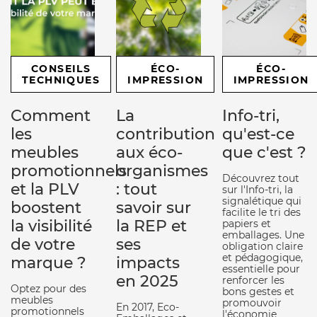
CONSEILS
ÉCO-
ÉCO-
TECHNIQUES
IMPRESSION
IMPRESSION
Comment
La
Info-tri,
les
contribution
qu'est-ce
meubles
aux éco-
que c'est ?
promotionnels
organismes
Découvrez tout
et la PLV
: tout
sur l'Info-tri, la
signalétique qui
boostent
savoir sur
facilite le tri des
la visibilité
la REP et
papiers et
emballages. Une
de votre
ses
obligation claire
et pédagogique,
marque ?
impacts
essentielle pour
en 2025
renforcer les
Optez pour des
bons gestes et
meubles
promouvoir
En 2017, Eco-
promotionnels
l'économie