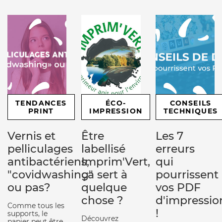
TENDANCES
ÉCO-
CONSEILS
PRINT
IMPRESSION
TECHNIQUES
Vernis et
Être
Les 7
pelliculages
labellisé
erreurs
antibactériens,
Imprim'Vert,
qui
"covidwashing"
ça sert à
pourrissent
ou pas?
quelque
vos PDF
chose ?
d'impressio
Comme tous les
!
supports, le
Découvrez
papier peut être