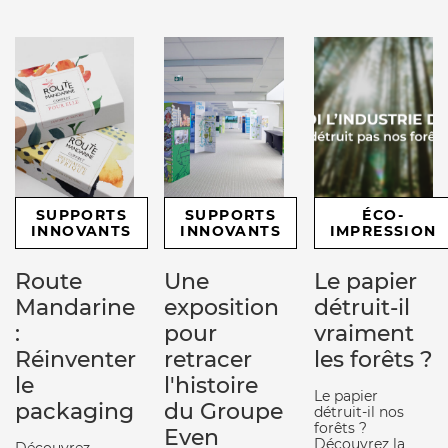
SUPPORTS
SUPPORTS
ÉCO-
INNOVANTS
INNOVANTS
IMPRESSION
Route
Une
Le papier
Mandarine
exposition
détruit-il
:
pour
vraiment
Réinventer
retracer
les forêts ?
le
l'histoire
Le papier
packaging
du Groupe
détruit-il nos
forêts ?
Even
Découvrez la