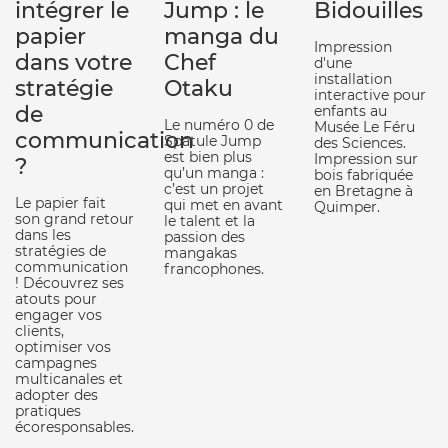
intégrer le
Jump : le
Bidouilles
papier
manga du
Impression
dans votre
Chef
d'une
installation
stratégie
Otaku
interactive pour
de
enfants au
Le numéro 0 de
Musée Le Féru
communication
Spatule Jump
des Sciences.
est bien plus
Impression sur
?
qu’un manga :
bois fabriquée
c’est un projet
en Bretagne à
Le papier fait
qui met en avant
Quimper.
son grand retour
le talent et la
dans les
passion des
stratégies de
mangakas
communication
francophones.
! Découvrez ses
atouts pour
engager vos
clients,
optimiser vos
campagnes
multicanales et
adopter des
pratiques
écoresponsables.