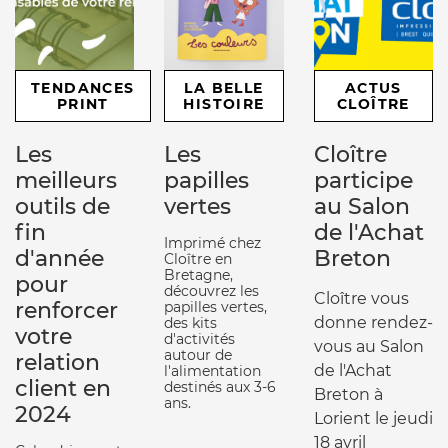
TENDANCES
LA BELLE
ACTUS
PRINT
HISTOIRE
CLOÎTRE
Les
Les
Cloître
meilleurs
papilles
participe
outils de
vertes
au Salon
fin
de l'Achat
Imprimé chez
d'année
Breton
Cloître en
Bretagne,
pour
découvrez les
Cloître vous
renforcer
papilles vertes,
donne rendez-
des kits
votre
d'activités
vous au Salon
autour de
relation
de l'Achat
l'alimentation
client en
destinés aux 3-6
Breton à
ans.
2024
Lorient le jeudi
18 avril