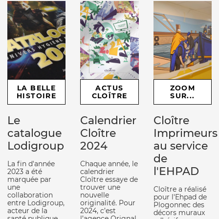
LA BELLE
ACTUS
ZOOM
HISTOIRE
CLOÎTRE
SUR...
Le
Calendrier
Cloître
catalogue
Cloître
Imprimeurs
Lodigroup
2024
au service
de
La fin d'année
Chaque année, le
l'EHPAD
2023 a été
calendrier
marquée par
Cloître essaye de
une
trouver une
Cloître a réalisé
collaboration
nouvelle
pour l'Ehpad de
entre Lodigroup,
originalité. Pour
Plogonnec des
acteur de la
2024, c’est
décors muraux
santé publique,
l’agence Orignal,