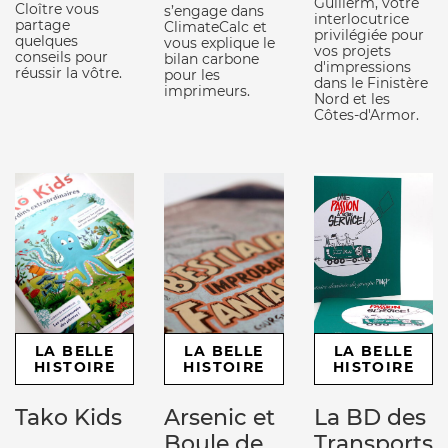
Guillerm, votre
Cloître vous
s’engage dans
interlocutrice
partage
ClimateCalc et
privilégiée pour
quelques
vous explique le
vos projets
conseils pour
bilan carbone
d'impressions
réussir la vôtre.
pour les
dans le Finistère
imprimeurs.
Nord et les
Côtes-d'Armor.
LA BELLE
LA BELLE
LA BELLE
HISTOIRE
HISTOIRE
HISTOIRE
Tako Kids
Arsenic et
La BD des
Boule de
Transports