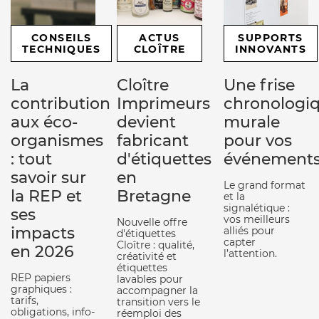
CONSEILS
ACTUS
SUPPORTS
TECHNIQUES
CLOÎTRE
INNOVANTS
La
Cloître
Une frise
contribution
Imprimeurs
chronologi
aux éco-
devient
murale
organismes
fabricant
pour vos
: tout
d'étiquettes
événement
savoir sur
en
Le grand format
la REP et
Bretagne
et la
signalétique :
ses
vos meilleurs
Nouvelle offre
impacts
alliés pour
d'étiquettes
capter
Cloître : qualité,
en 2026
l’attention.
créativité et
étiquettes
REP papiers
lavables pour
graphiques :
accompagner la
tarifs,
transition vers le
obligations, info-
réemploi des