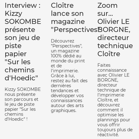
Interview :
Cloître
Zoom
Kizzy
lance son
sur...
SOKOMBE
magazine
Olivier LE
présente
"Perspectives"
BORGNE,
son jeu de
directeur
Découvrez
piste
technique
"Perspectives",
un magazine
papier
Cloître
100% dédié au
"Sur les
monde du print
Faites
et de
chemins
connaissance
l'imprimerie.
avec Olivier LE
Grâce à lui,
d'Hoedic"
BORGNE,
restez au fait des
directeur
dernières
Kizzy SOKOMBE
technique de
tendances et
nous présente
l’imprimerie
développer vos
son parcours et
Cloître, et
connaissances
le jeu de piste
découvrez
autour des arts
papier "Sur les
comment il
graphiques.
chemins
optimise les
d'Hoedic" !
plannings pour
vous offrir
toujours plus de
réactivité.