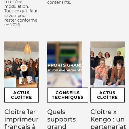
tri et éco-
contenants.
modulation.
Tout ce qu’il faut
savoir pour
rester conforme
en 2026.
ACTUS
CONSEILS
ACTUS
CLOÎTRE
TECHNIQUES
CLOÎTRE
Cloître 1er
Quels
Cloître x
imprimeur
supports
Kengo : un
français à
grand
partenariat