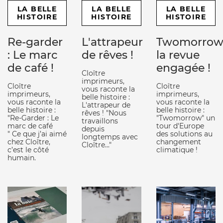
LA BELLE
LA BELLE
LA BELLE
HISTOIRE
HISTOIRE
HISTOIRE
Re-garder
L'attrapeur
Twomorrow
: Le marc
de rêves !
la revue
de café !
engagée !
Cloître
imprimeurs,
Cloître
Cloître
vous raconte la
imprimeurs,
imprimeurs,
belle histoire :
vous raconte la
vous raconte la
L'attrapeur de
belle histoire :
belle histoire :
rêves ! "Nous
"Re-Garder : Le
"Twomorrow" un
travaillons
marc de café
tour d'Europe
depuis
" Ce que j’ai aimé
des solutions au
longtemps avec
chez Cloître,
changement
Cloître..."
c’est le côté
climatique !
humain.