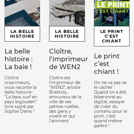
LA BELLE
LA BELLE
LE PRINT
HISTOIRE
HISTOIRE
C'EST
CHIANT
La belle
Cloître,
Le print
histoire :
l'imprimeur
c’est
La baie !
de WEN2
chiant !
Cloître
Cloître est
imprimeurs,
l'imprimeur de
On ne va pas se
vous raconte la
"WEN2", artiste
le cacher :
belle histoire :
Brestois,
Quand on a été
"La baie, surf en
amoureux de la
biberonné au
pays bigouden"
ville de ses
digital, essayer
livre signé par
petites ruelles,
de créer du
Sophie Denis !
des gens y
contenu pour le
vivent et qui
print, c’est
l'animent
quand même
galère !