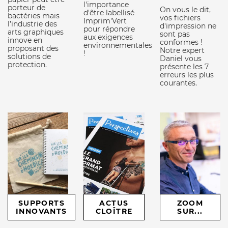
l'importance
porteur de
On vous le dit,
d'être labellisé
bactéries mais
vos fichiers
Imprim'Vert
l’industrie des
d'impression ne
pour répondre
arts graphiques
sont pas
aux exigences
innove en
conformes !
environnementales
proposant des
Notre expert
!
solutions de
Daniel vous
protection.
présente les 7
erreurs les plus
courantes.
SUPPORTS
ACTUS
ZOOM
INNOVANTS
CLOÎTRE
SUR...