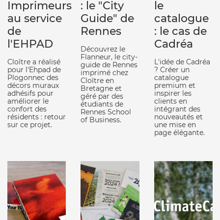
Imprimeurs
: le "City
le
au service
Guide" de
catalogue
de
Rennes
: le cas de
l'EHPAD
Cadréa
Découvrez le
Flanneur, le city-
Cloître a réalisé
L'idée de Cadréa
guide de Rennes
pour l'Ehpad de
? Créer un
imprimé chez
Plogonnec des
catalogue
Cloître en
décors muraux
premium et
Bretagne et
adhésifs pour
inspirer les
géré par des
améliorer le
clients en
étudiants de
confort des
intégrant des
Rennes School
résidents : retour
nouveautés et
of Business.
sur ce projet.
une mise en
page élégante.