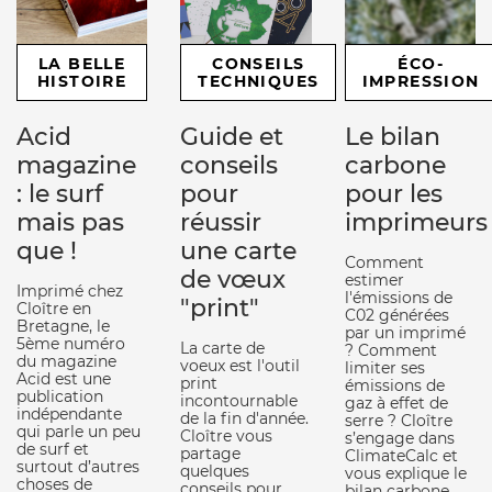
LA BELLE
CONSEILS
ÉCO-
HISTOIRE
TECHNIQUES
IMPRESSION
Acid
Guide et
Le bilan
magazine
conseils
carbone
: le surf
pour
pour les
mais pas
réussir
imprimeurs
que !
une carte
Comment
de vœux
estimer
Imprimé chez
l'émissions de
"print"
Cloître en
C02 générées
Bretagne, le
par un imprimé
5ème numéro
La carte de
? Comment
du magazine
voeux est l'outil
limiter ses
Acid est une
print
émissions de
publication
incontournable
gaz à effet de
indépendante
de la fin d'année.
serre ? Cloître
qui parle un peu
Cloître vous
s’engage dans
de surf et
partage
ClimateCalc et
surtout d’autres
quelques
vous explique le
choses de
conseils pour
bilan carbone