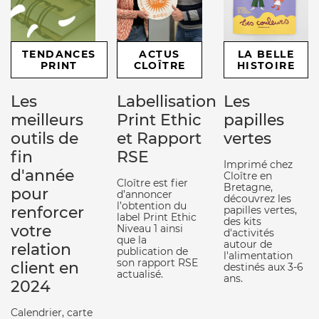
TENDANCES
ACTUS
LA BELLE
PRINT
CLOÎTRE
HISTOIRE
Les
Labellisation
Les
meilleurs
Print Ethic
papilles
outils de
et Rapport
vertes
fin
RSE
Imprimé chez
d'année
Cloître en
Cloître est fier
Bretagne,
pour
d’annoncer
découvrez les
l’obtention du
renforcer
papilles vertes,
label Print Ethic
des kits
votre
Niveau 1 ainsi
d'activités
que la
autour de
relation
publication de
l'alimentation
son rapport RSE
client en
destinés aux 3-6
actualisé.
ans.
2024
Calendrier, carte