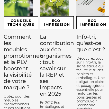
CONSEILS
ÉCO-
ÉCO-
TECHNIQUES
IMPRESSION
IMPRESSION
Comment
La
Info-tri,
les
contribution
qu'est-ce
meubles
aux éco-
que c'est ?
promotionnels
organismes
Découvrez tout
et la PLV
: tout
sur l'Info-tri, la
signalétique qui
boostent
savoir sur
facilite le tri des
la visibilité
la REP et
papiers et
emballages. Une
de votre
ses
obligation claire
et pédagogique,
marque ?
impacts
essentielle pour
en 2025
renforcer les
Optez pour des
bons gestes et
meubles
promouvoir
En 2017, Eco-
promotionnels
l'économie
Emballages et
et des solutions
circulaire.