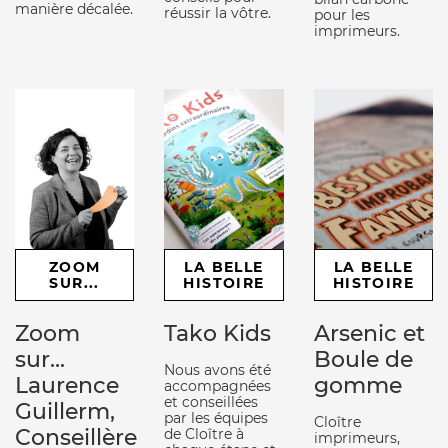
manière décalée.
réussir la vôtre.
pour les
imprimeurs.
ZOOM
LA BELLE
LA BELLE
SUR...
HISTOIRE
HISTOIRE
Zoom
Tako Kids
Arsenic et
sur...
Boule de
Nous avons été
Laurence
gomme
accompagnées
et conseillées
Guillerm,
par les équipes
Cloître
Conseillère
de Cloître à
imprimeurs,