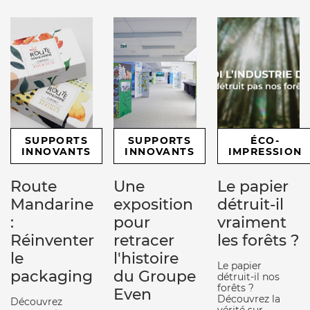
SUPPORTS
SUPPORTS
ÉCO-
INNOVANTS
INNOVANTS
IMPRESSION
Route
Une
Le papier
Mandarine
exposition
détruit-il
:
pour
vraiment
Réinventer
retracer
les forêts ?
le
l'histoire
Le papier
packaging
du Groupe
détruit-il nos
forêts ?
Even
Découvrez la
Découvrez
vérité sur