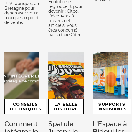
Ecofolio se
PLV fabriqués en
regroupent pour
Bretagne pour
devenir : Citeo.
dynamiser votre
Découvrez à
marque en point
travers cet
de vente.
article si vous
êtes concerné
par la taxe Citeo.
CONSEILS
LA BELLE
SUPPORTS
TECHNIQUES
HISTOIRE
INNOVANTS
Comment
Spatule
L'Espace à
intégrer le
Jump : le
Bidouilles