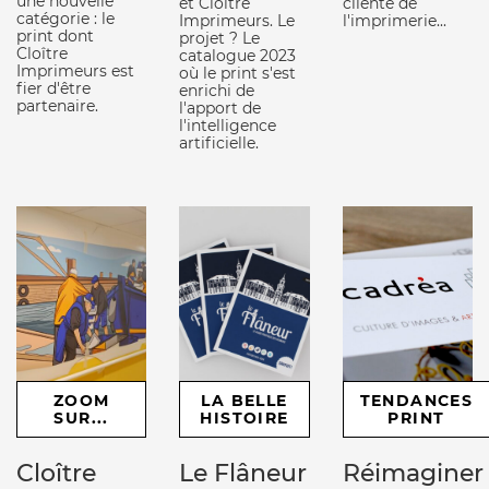
une nouvelle
et Cloître
cliente de
catégorie : le
Imprimeurs. Le
l'imprimerie...
print dont
projet ? Le
Cloître
catalogue 2023
Imprimeurs est
où le print s'est
fier d'être
enrichi de
partenaire.
l'apport de
l'intelligence
artificielle.
ZOOM
LA BELLE
TENDANCES
SUR...
HISTOIRE
PRINT
Cloître
Le Flâneur
Réimaginer