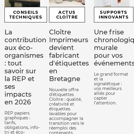
CONSEILS
ACTUS
SUPPORTS
TECHNIQUES
CLOÎTRE
INNOVANTS
La
Cloître
Une frise
contribution
Imprimeurs
chronologi
aux éco-
devient
murale
organismes
fabricant
pour vos
: tout
d'étiquettes
événement
savoir sur
en
Le grand format
la REP et
Bretagne
et la
signalétique :
ses
vos meilleurs
Nouvelle offre
impacts
alliés pour
d'étiquettes
capter
Cloître : qualité,
en 2026
l’attention.
créativité et
étiquettes
REP papiers
lavables pour
graphiques :
accompagner la
tarifs,
transition vers le
obligations, info-
réemploi des
tri et éco-
contenants.