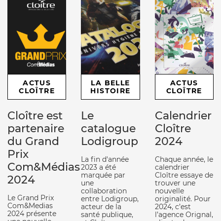
ACTUS
LA BELLE
ACTUS
CLOÎTRE
HISTOIRE
CLOÎTRE
Cloître est
Le
Calendrier
partenaire
catalogue
Cloître
du Grand
Lodigroup
2024
Prix
La fin d'année
Chaque année, le
Com&Médias
2023 a été
calendrier
marquée par
Cloître essaye de
2024
une
trouver une
collaboration
nouvelle
Le Grand Prix
entre Lodigroup,
originalité. Pour
Com&Medias
acteur de la
2024, c’est
2024 présente
santé publique,
l’agence Orignal,