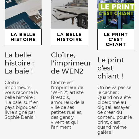
LA BELLE
LA BELLE
LE PRINT
HISTOIRE
HISTOIRE
C'EST
CHIANT
La belle
Cloître,
Le print
histoire :
l'imprimeur
c’est
La baie !
de WEN2
chiant !
Cloître
Cloître est
imprimeurs,
l'imprimeur de
On ne va pas se
vous raconte la
"WEN2", artiste
le cacher :
belle histoire :
Brestois,
Quand on a été
"La baie, surf en
amoureux de la
biberonné au
pays bigouden"
ville de ses
digital, essayer
livre signé par
petites ruelles,
de créer du
Sophie Denis !
des gens y
contenu pour le
vivent et qui
print, c’est
l'animent
quand même
galère !