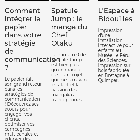
Comment
Spatule
L'Espace à
intégrer le
Jump : le
Bidouilles
papier
manga du
Impression
dans votre
Chef
d'une
installation
stratégie
Otaku
interactive pour
de
enfants au
Le numéro 0 de
Musée Le Féru
communication
Spatule Jump
des Sciences.
est bien plus
Impression sur
?
qu’un manga :
bois fabriquée
c’est un projet
en Bretagne à
Le papier fait
qui met en avant
Quimper.
son grand retour
le talent et la
dans les
passion des
stratégies de
mangakas
communication
francophones.
! Découvrez ses
atouts pour
engager vos
clients,
optimiser vos
campagnes
multicanales et
adopter des