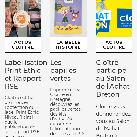
ACTUS
LA BELLE
ACTUS
CLOÎTRE
HISTOIRE
CLOÎTRE
Labellisation
Les
Cloître
Print Ethic
papilles
participe
et Rapport
vertes
au Salon
RSE
de l'Achat
Imprimé chez
Breton
Cloître en
Cloître est fier
Bretagne,
d’annoncer
découvrez les
Cloître vous
l’obtention du
papilles vertes,
label Print Ethic
donne rendez-
des kits
Niveau 1 ainsi
d'activités
vous au Salon
que la
autour de
publication de
de l'Achat
l'alimentation
son rapport RSE
destinés aux 3-6
Breton à
actualisé.