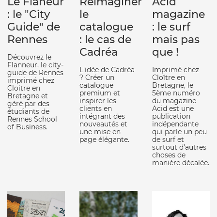
Le Flâneur
Réimaginer
Acid
: le "City
le
magazine
Guide" de
catalogue
: le surf
Rennes
: le cas de
mais pas
Cadréa
que !
Découvrez le
Flanneur, le city-
L'idée de Cadréa
Imprimé chez
guide de Rennes
? Créer un
Cloître en
imprimé chez
catalogue
Bretagne, le
Cloître en
premium et
5ème numéro
Bretagne et
inspirer les
du magazine
géré par des
clients en
Acid est une
étudiants de
intégrant des
publication
Rennes School
nouveautés et
indépendante
of Business.
une mise en
qui parle un peu
page élégante.
de surf et
surtout d’autres
choses de
manière décalée.