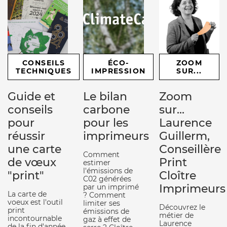
CONSEILS
ÉCO-
ZOOM
TECHNIQUES
IMPRESSION
SUR...
Guide et
Le bilan
Zoom
conseils
carbone
sur...
pour
pour les
Laurence
réussir
imprimeurs
Guillerm,
une carte
Conseillère
Comment
de vœux
Print
estimer
l'émissions de
"print"
Cloître
C02 générées
Imprimeurs
par un imprimé
La carte de
? Comment
voeux est l'outil
limiter ses
Découvrez le
print
émissions de
métier de
incontournable
gaz à effet de
Laurence
de la fin d'année.