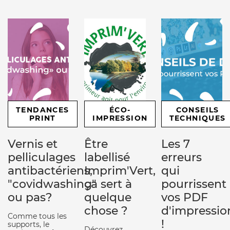
TENDANCES
ÉCO-
CONSEILS
PRINT
IMPRESSION
TECHNIQUES
Vernis et
Être
Les 7
pelliculages
labellisé
erreurs
antibactériens,
Imprim'Vert,
qui
"covidwashing"
ça sert à
pourrissent
ou pas?
quelque
vos PDF
chose ?
d'impressio
Comme tous les
!
supports, le
Découvrez