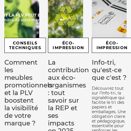
CONSEILS
ÉCO-
ÉCO-
TECHNIQUES
IMPRESSION
IMPRESSION
Comment
La
Info-tri,
les
contribution
qu'est-ce
meubles
aux éco-
que c'est ?
promotionnels
organismes
Découvrez tout
et la PLV
: tout
sur l'Info-tri, la
signalétique qui
boostent
savoir sur
facilite le tri des
la visibilité
la REP et
papiers et
emballages. Une
de votre
ses
obligation claire
et pédagogique,
marque ?
impacts
essentielle pour
en 2025
renforcer les