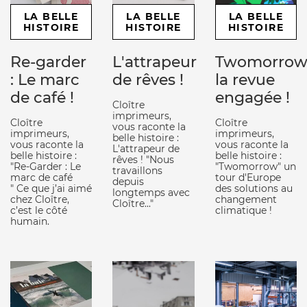
LA BELLE
LA BELLE
LA BELLE
HISTOIRE
HISTOIRE
HISTOIRE
Re-garder
L'attrapeur
Twomorrow
: Le marc
de rêves !
la revue
de café !
engagée !
Cloître
imprimeurs,
Cloître
Cloître
vous raconte la
imprimeurs,
imprimeurs,
belle histoire :
vous raconte la
vous raconte la
L'attrapeur de
belle histoire :
belle histoire :
rêves ! "Nous
"Re-Garder : Le
"Twomorrow" un
travaillons
marc de café
tour d'Europe
depuis
" Ce que j’ai aimé
des solutions au
longtemps avec
chez Cloître,
changement
Cloître..."
c’est le côté
climatique !
humain.