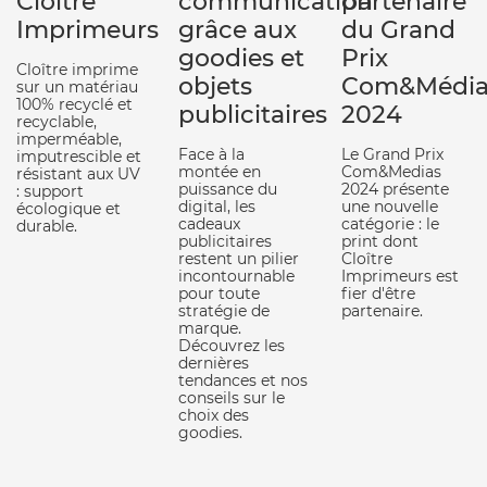
Cloître
communication
partenaire
Imprimeurs
grâce aux
du Grand
goodies et
Prix
Cloître imprime
objets
Com&Média
sur un matériau
100% recyclé et
publicitaires
2024
recyclable,
imperméable,
Face à la
Le Grand Prix
imputrescible et
montée en
Com&Medias
résistant aux UV
puissance du
2024 présente
: support
digital, les
une nouvelle
écologique et
cadeaux
catégorie : le
durable.
publicitaires
print dont
restent un pilier
Cloître
incontournable
Imprimeurs est
pour toute
fier d'être
stratégie de
partenaire.
marque.
Découvrez les
dernières
tendances et nos
conseils sur le
choix des
goodies.