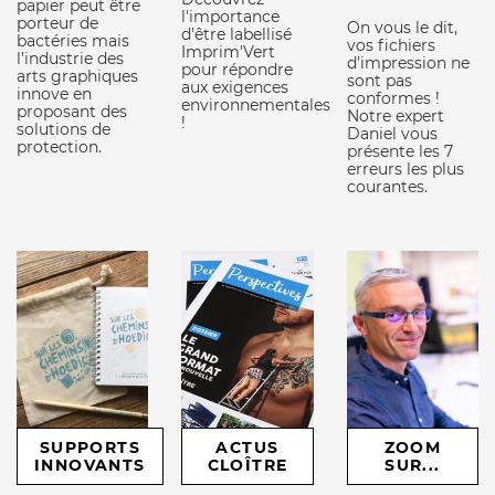
papier peut être
l'importance
porteur de
On vous le dit,
d'être labellisé
bactéries mais
vos fichiers
Imprim'Vert
l’industrie des
d'impression ne
pour répondre
arts graphiques
sont pas
aux exigences
innove en
conformes !
environnementales
proposant des
Notre expert
!
solutions de
Daniel vous
protection.
présente les 7
erreurs les plus
courantes.
SUPPORTS
ACTUS
ZOOM
INNOVANTS
CLOÎTRE
SUR...