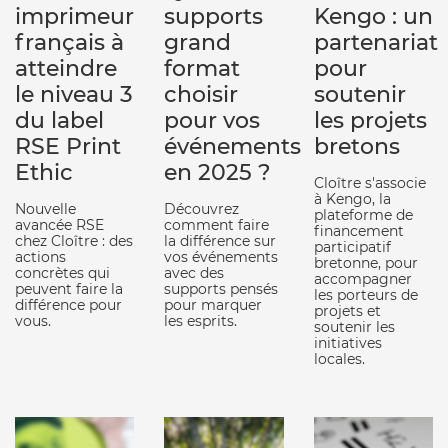
imprimeur
supports
Kengo : un
français à
grand
partenariat
atteindre
format
pour
le niveau 3
choisir
soutenir
du label
pour vos
les projets
RSE Print
événements
bretons
Ethic
en 2025 ?
Cloître s'associe
à Kengo, la
Nouvelle
Découvrez
plateforme de
avancée RSE
comment faire
financement
chez Cloître : des
la différence sur
participatif
actions
vos événements
bretonne, pour
concrètes qui
avec des
accompagner
peuvent faire la
supports pensés
les porteurs de
différence pour
pour marquer
projets et
vous.
les esprits.
soutenir les
initiatives
locales.