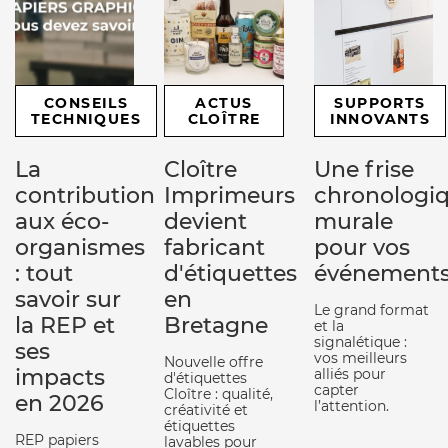
CONSEILS
ACTUS
SUPPORTS
TECHNIQUES
CLOÎTRE
INNOVANTS
La
Cloître
Une frise
contribution
Imprimeurs
chronologi
aux éco-
devient
murale
organismes
fabricant
pour vos
: tout
d'étiquettes
événement
savoir sur
en
Le grand format
la REP et
Bretagne
et la
signalétique :
ses
vos meilleurs
Nouvelle offre
impacts
alliés pour
d'étiquettes
capter
Cloître : qualité,
en 2026
l’attention.
créativité et
étiquettes
REP papiers
lavables pour