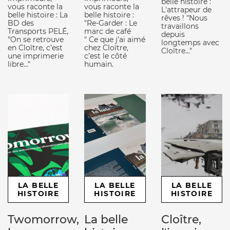
belle histoire :
vous raconte la
vous raconte la
L'attrapeur de
belle histoire : La
belle histoire :
rêves ! "Nous
BD des
"Re-Garder : Le
travaillons
Transports PELÉ,
marc de café
depuis
"On se retrouve
" Ce que j’ai aimé
longtemps avec
en Cloître, c’est
chez Cloître,
Cloître..."
une imprimerie
c’est le côté
libre..."
humain.
LA BELLE
LA BELLE
LA BELLE
HISTOIRE
HISTOIRE
HISTOIRE
Twomorrow,
La belle
Cloître,