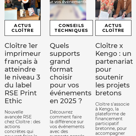
ACTUS
CONSEILS
ACTUS
CLOÎTRE
TECHNIQUES
CLOÎTRE
Cloître 1er
Quels
Cloître x
imprimeur
supports
Kengo : un
français à
grand
partenariat
atteindre
format
pour
le niveau 3
choisir
soutenir
du label
pour vos
les projets
RSE Print
événements
bretons
Ethic
en 2025 ?
Cloître s'associe
à Kengo, la
Nouvelle
Découvrez
plateforme de
avancée RSE
comment faire
financement
chez Cloître : des
la différence sur
participatif
actions
vos événements
bretonne, pour
concrètes qui
avec des
accompagner