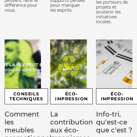
peuvent faire la
supports pensés
les porteurs de
différence pour
pour marquer
projets et
vous.
les esprits.
soutenir les
initiatives
locales.
CONSEILS
ÉCO-
ÉCO-
TECHNIQUES
IMPRESSION
IMPRESSION
Comment
La
Info-tri,
les
contribution
qu'est-ce
meubles
aux éco-
que c'est ?