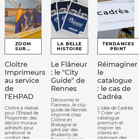
ZOOM
LA BELLE
TENDANCES
SUR...
HISTOIRE
PRINT
Cloître
Le Flâneur
Réimaginer
Imprimeurs
: le "City
le
au service
Guide" de
catalogue
de
Rennes
: le cas de
l'EHPAD
Cadréa
Découvrez le
Flanneur, le city-
Cloître a réalisé
L'idée de Cadréa
guide de Rennes
pour l'Ehpad de
? Créer un
imprimé chez
Plogonnec des
catalogue
Cloître en
décors muraux
premium et
Bretagne et
adhésifs pour
inspirer les
géré par des
améliorer le
clients en
étudiants de
confort des
intégrant des