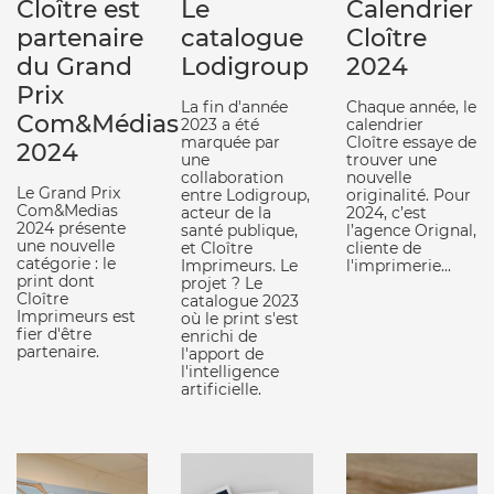
Cloître est
Le
Calendrier
partenaire
catalogue
Cloître
du Grand
Lodigroup
2024
Prix
La fin d'année
Chaque année, le
Com&Médias
2023 a été
calendrier
marquée par
Cloître essaye de
2024
une
trouver une
collaboration
nouvelle
Le Grand Prix
entre Lodigroup,
originalité. Pour
Com&Medias
acteur de la
2024, c’est
2024 présente
santé publique,
l’agence Orignal,
une nouvelle
et Cloître
cliente de
catégorie : le
Imprimeurs. Le
l'imprimerie...
print dont
projet ? Le
Cloître
catalogue 2023
Imprimeurs est
où le print s'est
fier d'être
enrichi de
partenaire.
l'apport de
l'intelligence
artificielle.