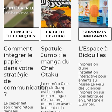
CONSEILS
LA BELLE
SUPPORTS
TECHNIQUES
HISTOIRE
INNOVANTS
Comment
Spatule
L'Espace à
intégrer le
Jump : le
Bidouilles
papier
manga du
Impression
dans votre
Chef
d'une
installation
stratégie
Otaku
interactive pour
de
enfants au
Le numéro 0 de
Musée Le Féru
communication
Spatule Jump
des Sciences.
est bien plus
Impression sur
?
qu’un manga :
bois fabriquée
c’est un projet
en Bretagne à
Le papier fait
qui met en avant
Quimper.
son grand retour
le talent et la
dans les
passion des