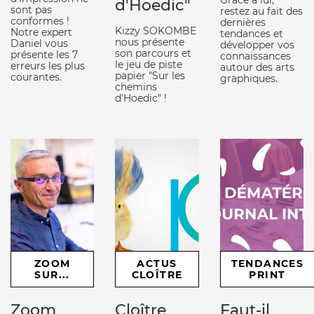
Grâce à lui,
d'Hoedic"
sont pas
restez au fait des
conformes !
dernières
Kizzy SOKOMBE
Notre expert
tendances et
nous présente
Daniel vous
développer vos
son parcours et
présente les 7
connaissances
le jeu de piste
erreurs les plus
autour des arts
papier "Sur les
courantes.
graphiques.
chemins
d'Hoedic" !
ZOOM
ACTUS
TENDANCES
SUR...
CLOÎTRE
PRINT
Zoom
Cloître
Faut-il