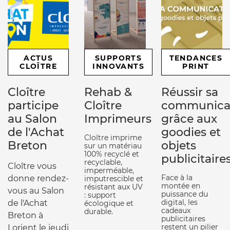
ACTUS
SUPPORTS
TENDANCES
CLOÎTRE
INNOVANTS
PRINT
Cloître
Rehab &
Réussir sa
participe
Cloître
communica
au Salon
Imprimeurs
grâce aux
de l'Achat
goodies et
Cloître imprime
Breton
objets
sur un matériau
100% recyclé et
publicitaire
recyclable,
Cloître vous
imperméable,
Face à la
donne rendez-
imputrescible et
montée en
résistant aux UV
vous au Salon
puissance du
: support
digital, les
de l'Achat
écologique et
cadeaux
durable.
Breton à
publicitaires
restent un pilier
Lorient le jeudi