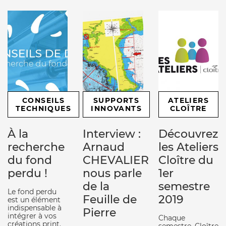
CONSEILS
SUPPORTS
ATELIERS
TECHNIQUES
INNOVANTS
CLOÎTRE
À la
Interview :
Découvrez
recherche
Arnaud
les Ateliers
du fond
CHEVALIER
Cloître du
perdu !
nous parle
1er
de la
semestre
Le fond perdu
Feuille de
2019
est un élément
indispensable à
Pierre
intégrer à vos
Chaque
créations print.