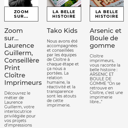
ZOOM
LA BELLE
LA BELLE
SUR...
HISTOIRE
HISTOIRE
Zoom
Tako Kids
Arsenic et
sur...
Boule de
Nous avons été
Laurence
gomme
accompagnées
et conseillées
Guillerm,
par les équipes
Cloître
Conseillère
de Cloître à
imprimeurs,
chaque étape et
vous raconte la
Print
ça nous a
belle histoire :
portées. La
Cloître
ARSENIC ET
relation
BOULE DE
Imprimeurs
humaine, la
GOMME "On se
réactivité et la
retrouve en
transparence
Cloître, c’est une
Découvrez le
sont les atouts
imprimerie
métier de
de cette
libre..."
Laurence
imprimerie.
Guillerm, votre
interlocutrice
privilégiée pour
vos projets
d'impressions