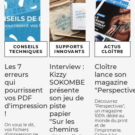
CONSEILS
SUPPORTS
ACTUS
TECHNIQUES
INNOVANTS
CLOÎTRE
Les 7
Interview :
Cloître
erreurs
Kizzy
lance son
qui
SOKOMBE
magazine
pourrissent
présente
"Perspectiv
vos PDF
son jeu de
Découvrez
d'impression
piste
"Perspectives",
un magazine
!
papier
100% dédié au
"Sur les
monde du print
On vous le dit,
et de
chemins
vos fichiers
l'imprimerie.
d'impression ne