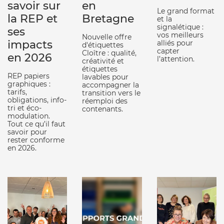
savoir sur
en
Le grand format
la REP et
Bretagne
et la
signalétique :
ses
vos meilleurs
Nouvelle offre
impacts
alliés pour
d'étiquettes
capter
Cloître : qualité,
en 2026
l’attention.
créativité et
étiquettes
REP papiers
lavables pour
graphiques :
accompagner la
tarifs,
transition vers le
obligations, info-
réemploi des
tri et éco-
contenants.
modulation.
Tout ce qu’il faut
savoir pour
rester conforme
en 2026.