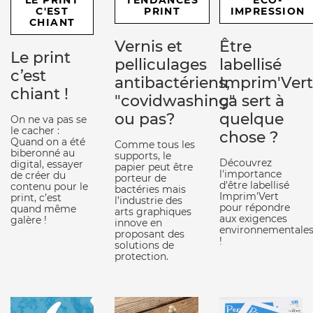
LE PRINT
TENDANCES
ÉCO-
C'EST
PRINT
IMPRESSION
CHIANT
Vernis et
Être
Le print
pelliculages
labellisé
c’est
antibactériens,
Imprim'Vert
chiant !
"covidwashing"
ça sert à
ou pas?
quelque
On ne va pas se
le cacher :
chose ?
Quand on a été
Comme tous les
biberonné au
supports, le
Découvrez
digital, essayer
papier peut être
l'importance
de créer du
porteur de
d'être labellisé
contenu pour le
bactéries mais
Imprim'Vert
print, c’est
l’industrie des
pour répondre
quand même
arts graphiques
aux exigences
galère !
innove en
environnementale
proposant des
!
solutions de
protection.