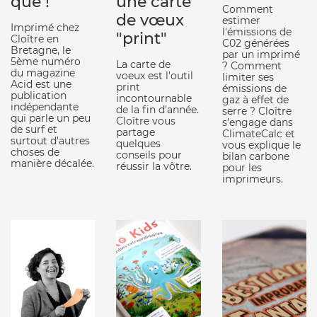
que !
une carte
Comment
de vœux
estimer
Imprimé chez
l'émissions de
"print"
Cloître en
C02 générées
Bretagne, le
par un imprimé
5ème numéro
La carte de
? Comment
du magazine
voeux est l'outil
limiter ses
Acid est une
print
émissions de
publication
incontournable
gaz à effet de
indépendante
de la fin d'année.
serre ? Cloître
qui parle un peu
Cloître vous
s’engage dans
de surf et
partage
ClimateCalc et
surtout d’autres
quelques
vous explique le
choses de
conseils pour
bilan carbone
manière décalée.
réussir la vôtre.
pour les
imprimeurs.